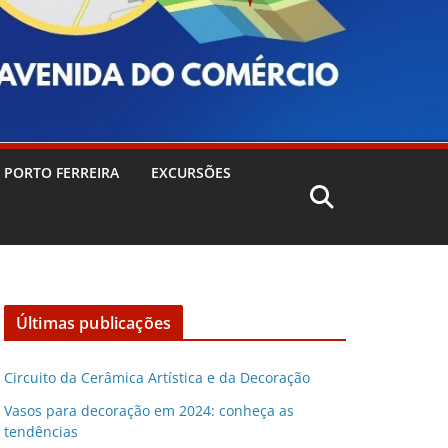
 PORTO FERREIRA
EXCURSÕES
Últimas publicações
Circuito da Cerâmica Artística e da Decoração
Vasos para decoração em 2024: conheça as
tendências