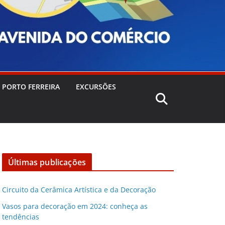
 PORTO FERREIRA
EXCURSÕES
Últimas publicações
Circuito da Cerâmica Artística e da Decoração
Vasos para decoração em 2024: conheça as
tendências