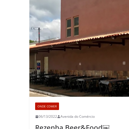
ONDE COMER
06/13/2022
Avenida do Comércio
Rezenha Beer&Food￼